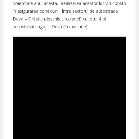
noiembrie anul acesta. Realizarea acestor lucrări constă
în asigurarea conexiunii între sectorul de autostradă
Deva – Orăştie (deschis circulației) cu lotul 4 al
autostrăzii Lugoj – Deva (în execuţie).