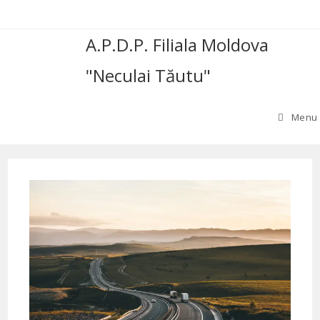
Skip
to
A.P.D.P. Filiala Moldova
content
"Neculai Tăutu"
Menu