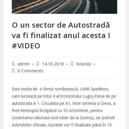
O un sector de Autostradă
va fi finalizat anul acesta !
#VIDEO
Post
Post
Post
admin
14.10.2018
Noutăți
author:
published:
category:
Post
0 Comments
comments:
Este vorba de o firmă românească, UMB
Spedition
,
care lucrează pe lotul 4 al tronsonului Lugoj-Deva de pe
autostrada A 1. Circulația pe A1, între Simeria și Deva, a
fost întreruptă începând cu 10 octombrie, pentru
conectarea viitorului nod rutier de la Șoimuș, iar potrivit
estimărilor oficiale, lucrările vor fi finalizate până în 15