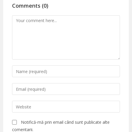
Comments (0)
Comment
Enter
your
name
Enter
or
your
username
email
Enter
to
address
your
comment
to
website
Notifică-mă prin email când sunt publicate alte
comment
URL
comentarii.