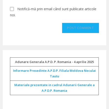
(optional)
Notifică-mă prin email când sunt publicate articole
noi.
Adunare Generala A.P.D. P. Romania - 4 aprilie 2025
Informare Presedinte A.P.D.P. Filiala Moldova Neculai
Tautu
Materiale prezentate in cadrul Adunarii Generale a
A.P.D.P. Romania