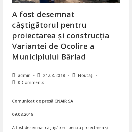
A fost desemnat
câștigătorul pentru
proiectarea și construcția
Variantei de Ocolire a
Municipiului Bârlad
Post
Post
Post
admin
21.08.2018
Noutăți
author:
published:
category:
Post
0 Comments
comments:
Comunicat de presă CNAIR SA
09.08.2018
A fost desemnat câștigătorul pentru proiectarea și