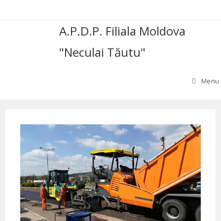
Skip
to
A.P.D.P. Filiala Moldova
content
"Neculai Tăutu"
Menu