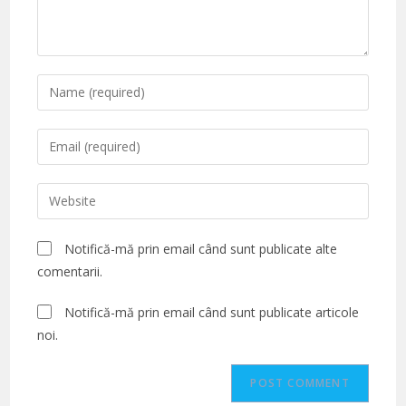
Enter
your
name
Enter
or
your
username
email
Enter
to
address
your
comment
to
website
Notifică-mă prin email când sunt publicate alte
comment
URL
comentarii.
(optional)
Notifică-mă prin email când sunt publicate articole
noi.