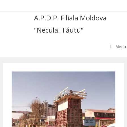
Skip
to
A.P.D.P. Filiala Moldova
content
"Neculai Tăutu"
Menu