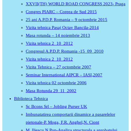
XXVII(TH) WORLD ROAD CONGRESS 2023- Praga
Congres PIARC – Coreea de Sud 2015
25 ani A.P.D.P. Romania – 9 octombrie 2015
Vizita tehnica Pasaj Octav Bancila-2014
Masa rotunda – 14 noiembrie 2013
Vizita tehnica 2_10_2012
Congresul A.P.D.P. Romania -15_09_2010
Vizita tehnica 2_10_2012
Vizita Tehnica – 27 octombrie 2007
Seminar International AIPCR – IASI,2007
Vizita tehnica 02 octombrie 2006
Masa Rotunda 29_11_2002
Biblioteca Tehnica
Sc Bcons Srl – Jobling Purser UK
Imbunatatirea comportarii dinamice a pasarelelor
pietonale-P. Moga, F.R. Anghel,N. Ciont
M. Iliescu,N.Pop-Analiza structurala a anrobatului