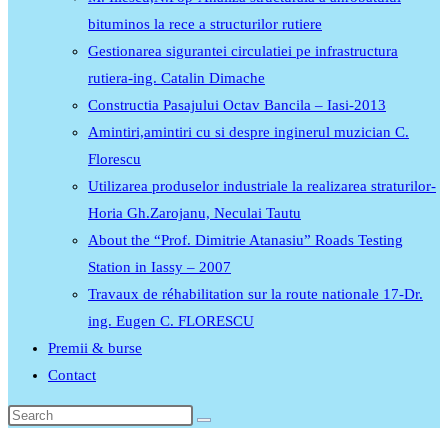
bituminos la rece a structurilor rutiere
Gestionarea sigurantei circulatiei pe infrastructura
rutiera-ing. Catalin Dimache
Constructia Pasajului Octav Bancila – Iasi-2013
Amintiri,amintiri cu si despre inginerul muzician C.
Florescu
Utilizarea produselor industriale la realizarea straturilor-
Horia Gh.Zarojanu, Neculai Tautu
About the “Prof. Dimitrie Atanasiu” Roads Testing
Station in Iassy – 2007
Travaux de réhabilitation sur la route nationale 17-Dr.
ing. Eugen C. FLORESCU
Premii & burse
Contact
Search
this