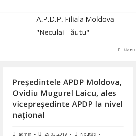
Skip
to
A.P.D.P. Filiala Moldova
content
"Neculai Tăutu"
Menu
Președintele APDP Moldova,
Ovidiu Mugurel Laicu, ales
vicepreședinte APDP la nivel
național
Post
Post
Post
admin
29.03.2019
Noutăți