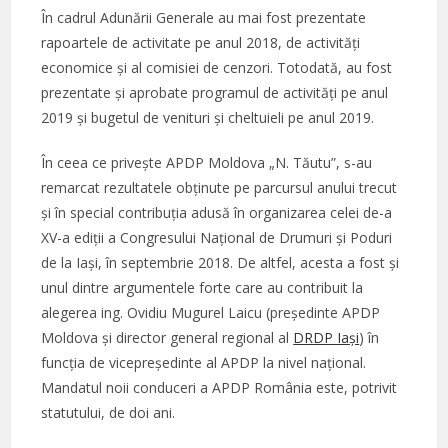
În cadrul Adunării Generale au mai fost prezentate
rapoartele de activitate pe anul 2018, de activități
economice și al comisiei de cenzori. Totodată, au fost
prezentate și aprobate programul de activități pe anul
2019 și bugetul de venituri și cheltuieli pe anul 2019.
În ceea ce privește APDP Moldova „N. Tăutu”, s-au
remarcat rezultatele obținute pe parcursul anului trecut
și în special contribuția adusă în organizarea celei de-a
XV-a ediții a Congresului Național de Drumuri și Poduri
de la Iași, în septembrie 2018. De altfel, acesta a fost și
unul dintre argumentele forte care au contribuit la
alegerea ing. Ovidiu Mugurel Laicu (președinte APDP
Moldova și director general regional al
DRDP Iași
) în
funcția de vicepreședinte al APDP la nivel național.
Mandatul noii conduceri a APDP România este, potrivit
statutului, de doi ani.