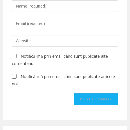
Enter
your
name
Enter
or
your
username
email
Enter
to
address
your
comment
to
website
Notifică-mă prin email când sunt publicate alte
comment
URL
comentarii.
(optional)
Notifică-mă prin email când sunt publicate articole
noi.