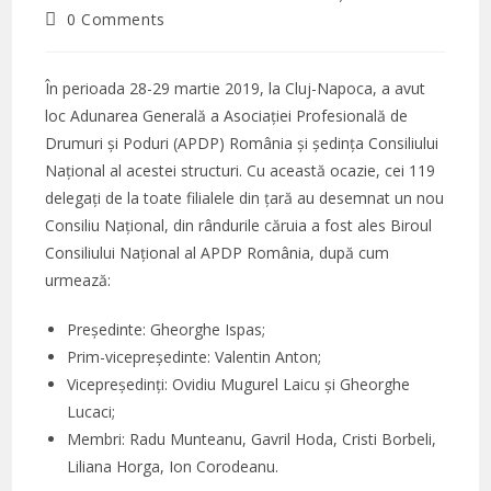
author:
published:
category:
Post
0 Comments
comments:
În perioada 28-29 martie 2019, la Cluj-Napoca, a avut
loc Adunarea Generală a Asociației Profesională de
Drumuri și Poduri (APDP) România și ședința Consiliului
Național al acestei structuri. Cu această ocazie, cei 119
delegați de la toate filialele din țară au desemnat un nou
Consiliu Național, din rândurile căruia a fost ales Biroul
Consiliului Național al APDP România, după cum
urmează:
Președinte: Gheorghe Ispas;
Prim-vicepreședinte: Valentin Anton;
Vicepreședinți: Ovidiu Mugurel Laicu și Gheorghe
Lucaci;
Membri: Radu Munteanu, Gavril Hoda, Cristi Borbeli,
Liliana Horga, Ion Corodeanu.