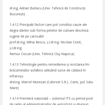
dr.ing. Adrian Burlacu (Univ. Tehnică de Construcții
București)
1.4.12 Principalii factori care pot constitui cauze ale
degra-dărilor sub forma petelor de culoare deschisă-
ruginie de pe carosabil
prof.dr.ing. Mihai Iliescu, ș.l.dr.ing. Nicolae Ciont,
ș.l.dr.ing.
Remus Ciocan (Univ. Tehnică Cluj-Napoca)
1.4.13 Tehnologie pentru remedierea și reciclarea îm­
brăcăminților­ asfaltice utilizând surse de căldură în
infraroșu
drd.ing. Marcel Mureșan (Calorset S.R.L. Carei, jud. Satu
Mare)
1.4.14 Premieră națională – sistemul ITS cu primul post
de radio al administratorilor de autostrăzi și drumuri