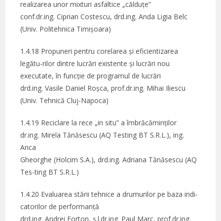
realizarea unor mixturi asfaltice „călduțe”
conf.dr.ing. Ciprian Costescu, drd.ing. Anda Ligia Belc
(Univ. Politehnica Timișoara)
1.4.18 Propuneri pentru corelarea și eficientizarea
legătu-rilor dintre lucrări existente și lucrări nou
executate, în funcție de programul de lucrări
drd.ing. Vasile Daniel Roșca, prof.dr.ing. Mihai Iliescu
(Univ. Tehnică Cluj-Napoca)
1.4.19 Reciclare la rece „in situ” a îmbrăcăminților
dr.ing. Mirela Tănăsescu (AQ Testing BT S.R.L.), ing.
Anca
Gheorghe (Holcim S.A.), drd.ing. Adriana Tănăsescu (AQ
Tes-ting BT S.R.L.)
1.4.20 Evaluarea stării tehnice a drumurilor pe baza indi-
catorilor de performanță
drd.ing. Andrei Forton, ș.l.dr.ing. Paul Marc, prof.dr.ing.