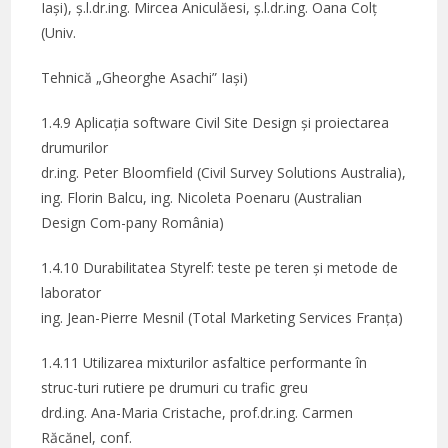
Iași), ș.l.dr.ing. Mircea Aniculăesi, ș.l.dr.ing. Oana Colț
(Univ.
Tehnică „Gheorghe Asachi” Iași)
1.4.9 Aplicația software Civil Site Design și proiectarea
drumurilor
dr.ing. Peter Bloomfield (Civil Survey Solutions Australia),
ing. Florin Balcu, ing. Nicoleta Poenaru (Australian
Design Com-pany România)
1.4.10 Durabilitatea Styrelf: teste pe teren și metode de
laborator
ing. Jean-Pierre Mesnil (Total Marketing Services Franța)
1.4.11 Utilizarea mixturilor asfaltice performante în
struc-turi rutiere pe drumuri cu trafic greu
drd.ing. Ana-Maria Cristache, prof.dr.ing. Carmen
Răcănel, conf.