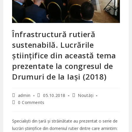
Înfrastructură rutieră
sustenabilă. Lucrările
științifice din această tema
prezentate la congresul de
Drumuri de la Iași (2018)
Post
Post
Post
admin
05.10.2018
Noutăți
author:
published:
category:
Post
0 Comments
comments:
Specialiști din țară și străinătate au prezentat o serie de
lucrări științifice din domeniul rutier dintre care amintim: