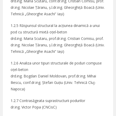
drd.ing. Maria Scutaru, conf.dr.ing. Cristian Comisu, prof.
dr.ing. Nicolae Țăranu, ș.l.dr.ing. Gheorghiță Boacă (Univ.
Tehnică „Gheorghe Asachi” Iași)
1.2.5 Răspunsul structural la acțiunea dinamică a unui
pod cu structură mixtă oțel-beton
drd.ing. Maria Scutaru, prof.dr.ing. Cristian Comisu, prof.
dr.ing. Nicolae Țăranu, ș.l.dr.ing. Gheorghiță Boacă (Univ.
Tehnică „Gheorghe Asachi” Iași)
1.2.6 Analiza unor tipuri structurale de poduri compuse
oțel-beton
drd.ing. Bogdan Daniel Moldovan, prof.dr.ing. Mihai
Iliescu, conf.dr.ing. Ștefan Guțiu (Univ. Tehnică Cluj-
Napoca)
1.2.7 Contrasăgeata suprastructurii podurilor
dr.ing. Victor Popa (CNCisC)