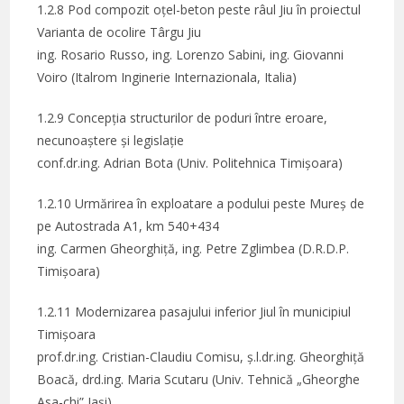
1.2.8 Pod compozit oțel-beton peste râul Jiu în proiectul
Varianta de ocolire Târgu Jiu
ing. Rosario Russo, ing. Lorenzo Sabini, ing. Giovanni
Voiro (Italrom Inginerie Internazionala, Italia)
1.2.9 Concepția structurilor de poduri între eroare,
necunoaștere și legislație
conf.dr.ing. Adrian Bota (Univ. Politehnica Timișoara)
1.2.10 Urmărirea în exploatare a podului peste Mureș de
pe Autostrada A1, km 540+434
ing. Carmen Gheorghiță, ing. Petre Zglimbea (D.R.D.P.
Timișoara)
1.2.11 Modernizarea pasajului inferior Jiul în municipiul
Timișoara
prof.dr.ing. Cristian-Claudiu Comisu, ș.l.dr.ing. Gheorghiță
Boacă, drd.ing. Maria Scutaru (Univ. Tehnică „Gheorghe
Asa-chi” Iași)