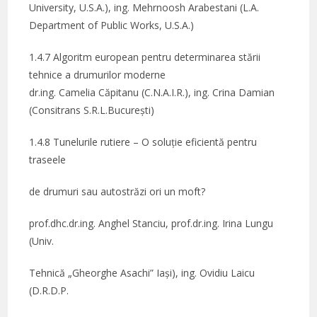
University, U.S.A.), ing. Mehrnoosh Arabestani (L.A.
Department of Public Works, U.S.A.)
1.4.7 Algoritm european pentru determinarea stării
tehnice a drumurilor moderne
dr.ing. Camelia Căpitanu (C.N.A.I.R.), ing. Crina Damian
(Consitrans S.R.L.București)
1.4.8 Tunelurile rutiere – O soluție eficientă pentru
traseele
de drumuri sau autostrăzi ori un moft?
prof.dhc.dr.ing. Anghel Stanciu, prof.dr.ing. Irina Lungu
(Univ.
Tehnică „Gheorghe Asachi” Iași), ing. Ovidiu Laicu
(D.R.D.P.