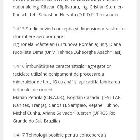
naționale ing. Răzvan Căpăstraru, ing. Cristian Stemler-
Rausch, teh. Sebastian Horvath (D.R.D.P. Timișoara)
1.4.15 Studiu privind concepția și dimensionarea structu-
rilor rutiere aeroportuare
ing. Ionela Scânteianu (Bitunova România), ing. Diana-
Nico-leta Dima (Univ. Tehnică „Gheorghe Asachi” Iași)
1.4.16 Îmbunătățirea caracteristicilor agregatelor
reciclate utilizând echipament de procesare a
mineralelor de tip „JIG cu apă” și aplicații la fabricarea
betonului de ciment
Marian Peticilă (C.N.A.I.R.), Bogdan Cazacliu (IFSTTAR
Nan-tes, Franța), Carlos H. Sampaio, Rejane Tubino,
Michel Cunha, Ariane Salvador Kuerten (UFRGS Rio
Grande do Sul, Brazilia)
1.4.17 Tehnologii posibile pentru conceperea și