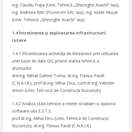
ing. Claudiu Popa (Univ. Tehnică „Gheorghe Asachi” Iași),
ing. Andreea Bitir (Proexrom SRL Iași), ing. Vasile Mușat
(Univ. Tehnică „Gheorghe Asachi” Iași)
1.4 Întreținerea și exploatarea infrastructurii
rutiere
1.4.1 Eficientizarea activității de întreținere prin utilizarea
unei baze de date GIS privind starea tehnică a
drumurilor
drd.ing. Mihail Gabriel Toma, dr.ing. Flavius Pavăl
(C.N.A.I.R.), prof.dr.ing. Mihai Dicu, conf.dr.ing. Valentin
Anton (Univ. Teh-nică de Construcții București)
1.4.2 Analiza stării tehnice a rețelei stradale cu ajutorul
software-ului E.S.T.S.
prof.dr.ing. Mihai Dicu (Univ. Tehnică de Construcții
București), dr.ing. Flavius Pavăl (C.N.A.I.R.)