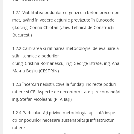
1.2.1 Viabilitatea podurilor cu grinzi din beton precompri-
mat, având în vedere acțiunile prevăzute în Eurocode
ș.l.dr.ing. Corina Chiotan (Univ. Tehnică de Construcții
București)
1.2.2 Calibrarea și rafinarea metodologiei de evaluare a
stării tehnice a podurilor
dr.ing. Cristina Romanescu, ing. George Istrate, ing. Ana-
Ma-ria Beșliu (CESTRIN)
1.2.3 Încercări nedistructive la fundații indirecte poduri
rutiere și CF. Aspecte de neconformitate și recomandări
ing. Ștefan Vicoleanu (PFA Iași)
1.2.4 Particularități privind metodologia aplicată inspe­
cțiilor podurilor necesare sustenabilității infrastructurii
rutiere