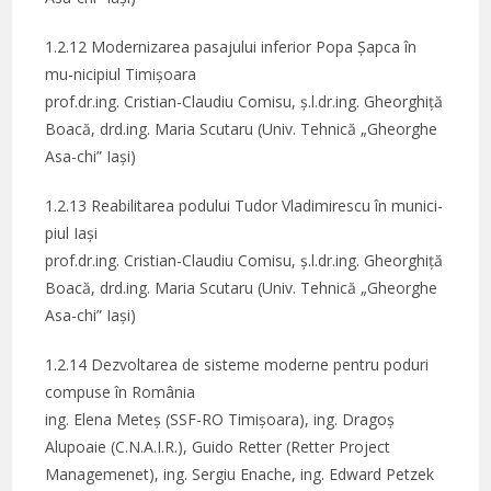
1.2.12 Modernizarea pasajului inferior Popa Șapca în
mu-nicipiul Timișoara
prof.dr.ing. Cristian-Claudiu Comisu, ș.l.dr.ing. Gheorghiță
Boacă, drd.ing. Maria Scutaru (Univ. Tehnică „Gheorghe
Asa-chi” Iași)
1.2.13 Reabilitarea podului Tudor Vladimirescu în munici-
piul Iași
prof.dr.ing. Cristian-Claudiu Comisu, ș.l.dr.ing. Gheorghiță
Boacă, drd.ing. Maria Scutaru (Univ. Tehnică „Gheorghe
Asa-chi” Iași)
1.2.14 Dezvoltarea de sisteme moderne pentru poduri
compuse în România
ing. Elena Meteș (SSF-RO Timișoara), ing. Dragoș
Alupoaie (C.N.A.I.R.), Guido Retter (Retter Project
Managemenet), ing. Sergiu Enache, ing. Edward Petzek