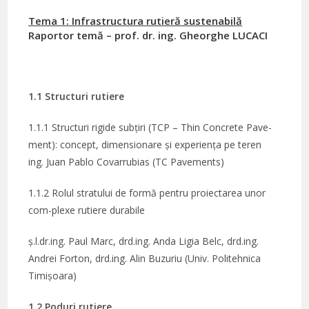
Tema 1: Infrastructura rutieră sustenabilă
Raportor temă – prof. dr. ing. Gheorghe LUCACI
1.1 Structuri rutiere
1.1.1 Structuri rigide subțiri (TCP – Thin Concrete Pave-
ment): concept, dimensionare și experiența pe teren
ing. Juan Pablo Covarrubias (TC Pavements)
1.1.2 Rolul stratului de formă pentru proiectarea unor
com-plexe rutiere durabile
ș.l.dr.ing. Paul Marc, drd.ing. Anda Ligia Belc, drd.ing.
Andrei Forton, drd.ing. Alin Buzuriu (Univ. Politehnica
Timișoara)
1.2 Poduri rutiere