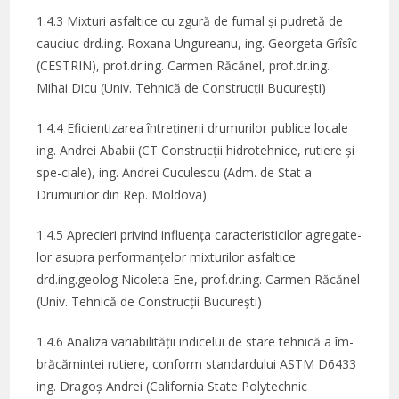
1.4.3 Mixturi asfaltice cu zgură de furnal și pudretă de
cauciuc drd.ing. Roxana Ungureanu, ing. Georgeta Grîsîc
(CESTRIN), prof.dr.ing. Carmen Răcănel, prof.dr.ing.
Mihai Dicu (Univ. Tehnică de Construcții București)
1.4.4 Eficientizarea întreținerii drumurilor publice locale
ing. Andrei Ababii (CT Construcții hidrotehnice, rutiere și
spe-ciale), ing. Andrei Cuculescu (Adm. de Stat a
Drumurilor din Rep. Moldova)
1.4.5 Aprecieri privind influența caracteristicilor agregate-
lor asupra performanțelor mixturilor asfaltice
drd.ing.geolog Nicoleta Ene, prof.dr.ing. Carmen Răcănel
(Univ. Tehnică de Construcții București)
1.4.6 Analiza variabilității indicelui de stare tehnică a îm-
brăcămintei rutiere, conform standardului ASTM D6433
ing. Dragoș Andrei (California State Polytechnic