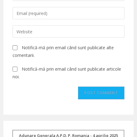
name
Enter
or
your
username
email
Enter
to
address
your
comment
to
website
Notifică-mă prin email când sunt publicate alte
comment
URL
comentarii.
(optional)
Notifică-mă prin email când sunt publicate articole
noi.
Adunare Generala A.P.D. P. Romania - 4 aprilie 2025