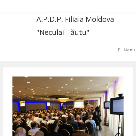
Skip
to
A.P.D.P. Filiala Moldova
content
"Neculai Tăutu"
Menu