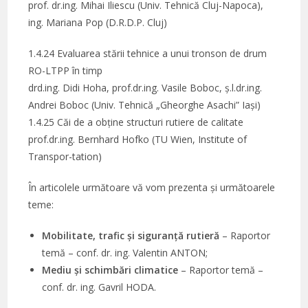
prof. dr.ing. Mihai Iliescu (Univ. Tehnică Cluj-Napoca),
ing. Mariana Pop (D.R.D.P. Cluj)
1.4.24 Evaluarea stării tehnice a unui tronson de drum
RO-LTPP în timp
drd.ing. Didi Hoha, prof.dr.ing. Vasile Boboc, ș.l.dr.ing.
Andrei Boboc (Univ. Tehnică „Gheorghe Asachi” Iași)
1.4.25 Căi de a obține structuri rutiere de calitate
prof.dr.ing. Bernhard Hofko (TU Wien, Institute of
Transpor-tation)
În articolele următoare vă vom prezenta și următoarele
teme:
Mobilitate, trafic și siguranță rutieră
– Raportor
temă – conf. dr. ing. Valentin ANTON;
Mediu și schimbări climatice
– Raportor temă –
conf. dr. ing. Gavril HODA.