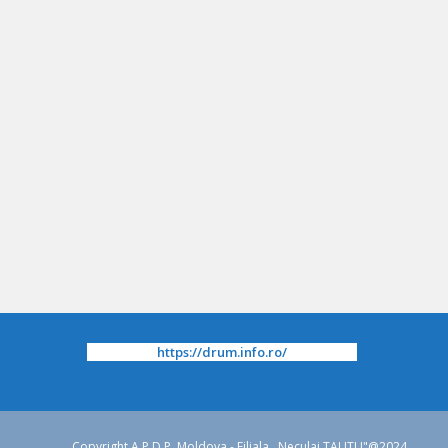
https://drum.info.ro/
Copyright A.P.D.P. Moldova - Filiala ,,Neculai TAUTU"@2024