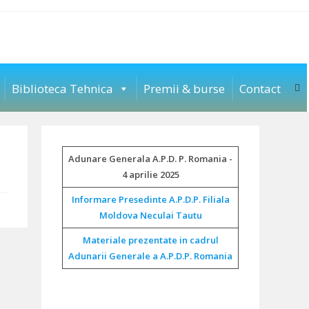
To
Biblioteca Tehnica
Premii & burse
Contact
web
sea
Adunare Generala A.P.D. P. Romania -
4 aprilie 2025
Informare Presedinte A.P.D.P. Filiala
Moldova Neculai Tautu
Materiale prezentate in cadrul
Adunarii Generale a A.P.D.P. Romania