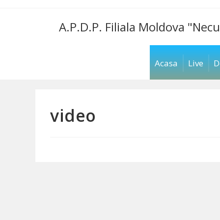
Skip
to
A.P.D.P. Filiala Moldova "Necu
content
Acasa
Live
D
video