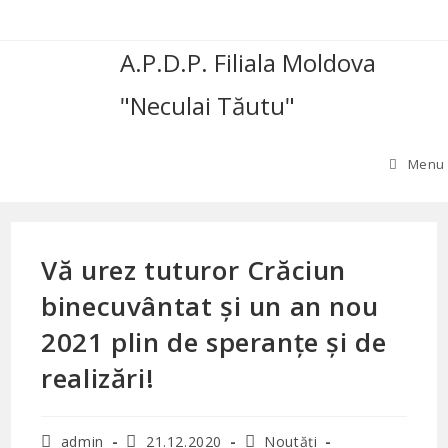
Skip
to
A.P.D.P. Filiala Moldova
content
"Neculai Tăutu"
Menu
Vă urez tuturor Crăciun
binecuvântat și un an nou
2021 plin de speranțe și de
realizări!
Post
Post
Post
admin
21.12.2020
Noutăți