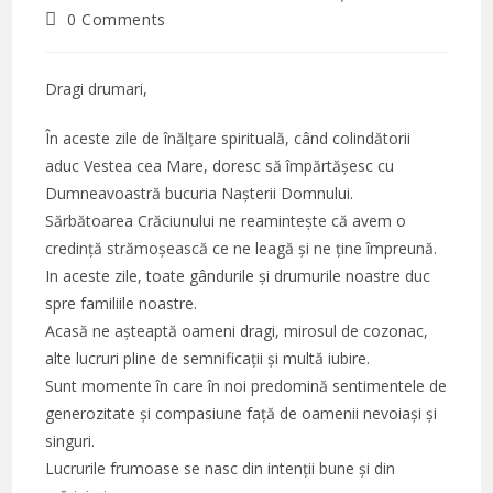
author:
published:
category:
Post
0 Comments
comments:
Dragi drumari,
În aceste zile de înălțare spirituală, când colindătorii
aduc Vestea cea Mare, doresc să împărtășesc cu
Dumneavoastră bucuria Nașterii Domnului.
Sărbătoarea Crăciunului ne reamintește că avem o
credință strămoșească ce ne leagă și ne ține împreună.
In aceste zile, toate gândurile și drumurile noastre duc
spre familiile noastre.
Acasă ne așteaptă oameni dragi, mirosul de cozonac,
alte lucruri pline de semnificații și multă iubire.
Sunt momente în care în noi predomină sentimentele de
generozitate și compasiune față de oamenii nevoiași și
singuri.
Lucrurile frumoase se nasc din intenții bune și din